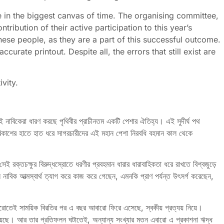
 in the biggest canvas of time. The organising committee,
ibution of their active participation to this year’s
hese people, as they are a part of this successful outcome.
curate printout. Despite all, the errors that still exist are
vity.
ই নাবিকেরা ধারণ করছে পৃথিবীর প্রাচীনতম একটি পেশার ঐতিহ্য। এই সুদীর্ঘ পথ
বিকাশের হাতে হাত ধরে সাগরচারীদের এই মহান পেশা নিরবধি বহমান কাল থেকে
ই রক্তচক্ষুর বিরুদ্ধস্রোতে ধরণীর প্রবহমান ধারার ধারাবাহিকতা ধরে রাখতে বিশ্বজুড়ে
াবিক আত্মস্বার্থ ত্যাগ করে কাজ করে গেছেন, এমনকি প্রাণ পর্যন্ত উৎসর্গ করেছেন,
পেরোতেই সাময়িক বিরতির পর এ বছর আবারো ফিরে এসেছে, স্বকীয় প্রত্যয় নিয়ে।
য়েছে। আর তার প্রতিফলন ঘটাতেই, অন্যান্য সংখ্যার মতন এবারো এ প্রকাশনা ঋদ্ধ