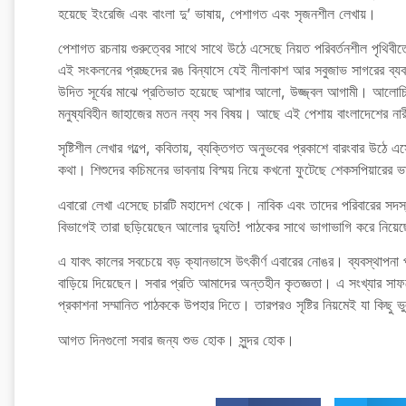
হয়েছে ইংরেজি এবং বাংলা দু’ ভাষায়, পেশাগত এবং সৃজনশীল লেখায়।
পেশাগত রচনায় গুরুত্বের সাথে সাথে উঠে এসেছে নিয়ত পরিবর্তনশীল পৃথিবীতে 
এই সংকলনের প্রচ্ছদের রঙ বিন্যাসে যেই নীলাকাশ আর সবুজাভ সাগরের ব্য
উদিত সূর্যের মাঝে প্রতিভাত হয়েছে আশার আলো, উজ্জ্বল আগামী। আলোচিত 
মনুষ্যবিহীন জাহাজের মতন নব্য সব বিষয়। আছে এই পেশায় বাংলাদেশের নারী
সৃষ্টিশীল লেখার গল্পে, কবিতায়, ব্যক্তিগত অনুভবের প্রকাশে বারংবার উঠে এ
কথা। শিশুদের কচিমনের ভাবনায় বিস্ময় নিয়ে কখনো ফুটেছে শেকসপিয়ারের 
এবারো লেখা এসেছে চারটি মহাদেশ থেকে। নাবিক এবং তাদের পরিবারের সদস্
বিভাগেই তারা ছড়িয়েছেন আলোর দ্যুতি! পাঠকের সাথে ভাগাভাগি করে নিয়
এ যাবৎ কালের সবচেয়ে বড় ক্যানভাসে উৎকীর্ণ এবারের নোঙর। ব্যবস্থাপনা প
বাড়িয়ে দিয়েছেন। সবার প্রতি আমাদের অন্তহীন কৃতজ্ঞতা। এ সংখ্যার সাফল্য
প্রকাশনা সম্মানিত পাঠককে উপহার দিতে। তারপরও সৃষ্টির নিয়মেই যা কিছু
আগত দিনগুলো সবার জন্য শুভ হোক। সুন্দর হোক।