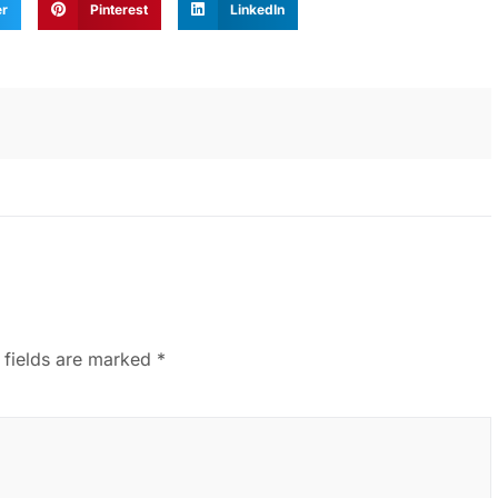
er
Pinterest
LinkedIn
 fields are marked
*