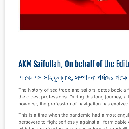
AKM Saifullah, On behalf of the Edit
এ কে এম সাইফুল্লাহ, সম্পাদনা পর্ষদের পক্ষে
The history of sea trade and sailors’ dates back a 
the oldest professions. During this long journey, a 
however, the profession of navigation has evolved 
This is a time when the pandemic had almost engulf
persevere to fight selflessly against all formidabl
with their profession, as ambassadors of goodwill t