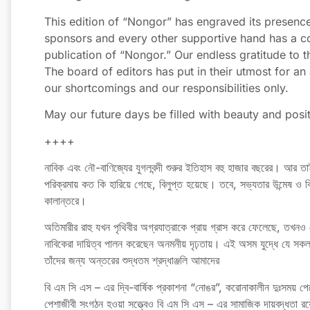
This edition of “Nongor” has engraved its presence
sponsors and every other supportive hand has a contr
publication of “Nongor.” Our endless gratitude to t
The board of editors has put in their utmost for an ac
our shortcomings and our responsibilities only.
May our future days be filled with beauty and positi
++++
নাবিক এবং নৌ-বাণিজ্যের যুগলবন্দী শুরুর ইতিহাস বহু হাজার বছরের। আর তা
পরিক্রমায় কত কি হারিয়ে গেছে, বিলুপ্ত হয়েছে। তবে, সভ্যতার উন্মেষ ও 
কালান্তরে।
অতিমারীর রাহু যখন পৃথিবীর অগ্রযাত্রাকে প্রায় গ্রাস করে ফেলেছে, তখনও সে
নাবিকেরা দায়িত্ব পালন করেছেন অনমনীয় দৃঢ়তায়। এই অসম যুদ্ধে যে সকল ন
তাঁদের জন্য অন্তরের শুদ্ধতম শ্রদ্ধাঞ্জলি আমাদের
বি এম সি এস – এর দ্বি-বার্ষিক প্রকাশনা “নোঙর”, করোনাকালীন দুঃসময় 
পেশাজীবী সংগঠন হওয়া সত্ত্বেও বি এম সি এস – এর সামাজিক দায়বদ্ধতা র