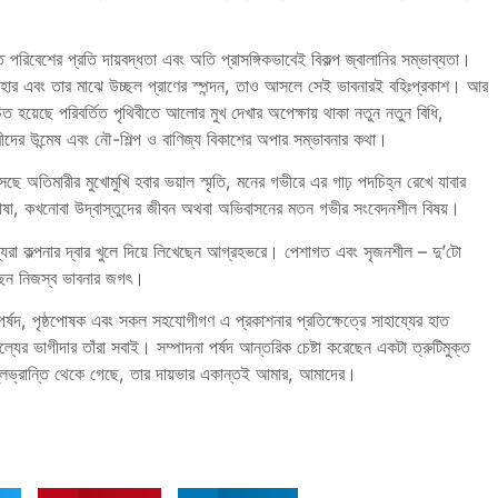
পরিবেশের প্রতি দায়বদ্ধতা এবং অতি প্রাসঙ্গিকভাবেই বিকল্প জ্বালানির সম্ভাব্যতা।
বহার এবং তার মাঝে উচ্ছল প্রাণের স্পন্দন, তাও আসলে সেই ভাবনারই বহিঃপ্রকাশ। আর
হয়েছে পরিবর্তিত পৃথিবীতে আলোর মুখ দেখার অপেক্ষায় থাকা নতুন নতুন বিধি,
দের উন্মেষ এবং নৌ-শিল্প ও বাণিজ্য বিকাশের অপার সম্ভাবনার কথা।
সেছে অতিমারীর মুখোমুখি হবার ভয়াল স্মৃতি, মনের গভীরে এর গাঢ় পদচিহ্ন রেখে যাবার
ভাষা, কখনোবা উদ্বাস্তুদের জীবন অথবা অভিবাসনের মতন গভীর সংবেদনশীল বিষয়।
যরা কল্পনার দ্বার খুলে দিয়ে লিখেছেন আগ্রহভরে। পেশাগত এবং সৃজনশীল – দু’টো
েছেন নিজস্ব ভাবনার জগৎ।
র্ষদ, পৃষ্ঠপোষক এবং সকল সহযোগীগণ এ প্রকাশনার প্রতিক্ষেত্রে সাহায্যের হাত
ের ভাগীদার তাঁরা সবাই। সম্পাদনা পর্ষদ আন্তরিক চেষ্টা করেছেন একটা ত্রুটিমুক্ত
 ভুলভ্রান্তি থেকে গেছে, তার দায়ভার একান্তই আমার, আমাদের।